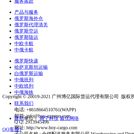
服务条款
产品与服务
俄罗斯海外仓
俄罗斯代理清关
俄罗斯空运
俄罗斯陆运
中欧卡航
中俄卡航
俄罗斯快递
哈萨克斯坦运输
白俄罗斯运输
中俄班列
中欧班列
中俄海铁
Copyright © 20019-2021 广州博亿国际货运代理有限公司 版权
联系我们
电话: +8618664510761(WAPP)
邮箱: info@boy-express.com‍
建站
单位：
腾宁科技
最优网络
Q Q: 2913945496
网址: http://www.boy-cargo.com
QQ客服1
子公司名称 : 仓储配送服务有限公司 Warehousing and Distributio